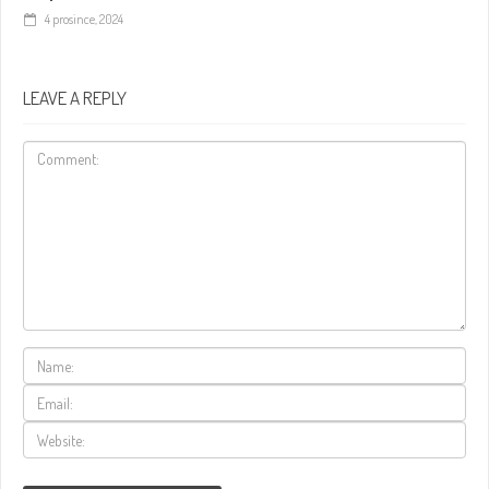
4 prosince, 2024
LEAVE A REPLY