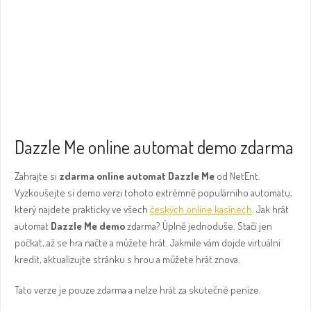
Dazzle Me online automat demo zdarma
Zahrajte si
zdarma online automat Dazzle Me
od NetEnt.
Vyzkoušejte si demo verzi tohoto extrémně populárního automatu,
který najdete prakticky ve všech
českých online kasinech
. Jak hrát
automat
Dazzle Me demo
zdarma? Úplně jednoduše. Stačí jen
počkat, až se hra načte a můžete hrát. Jakmile vám dojde virtuální
kredit, aktualizujte stránku s hrou a můžete hrát znova.
Tato verze je pouze zdarma a nelze hrát za skutečné peníze.