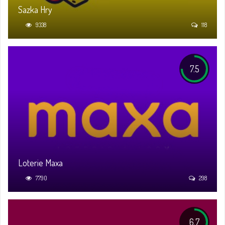
Sazka Hry
9338
118
7.5
Loterie Maxa
7790
298
6.7