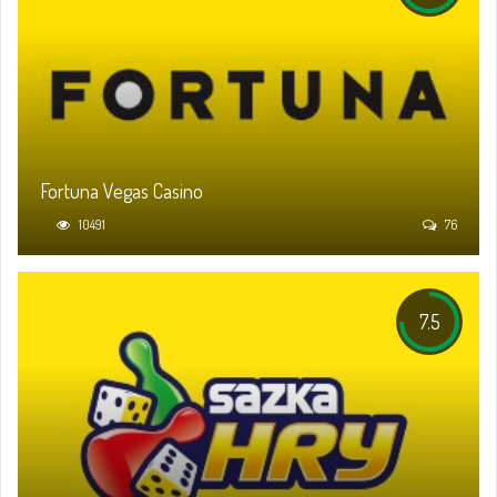
Fortuna Vegas Casino
10491
76
7.5