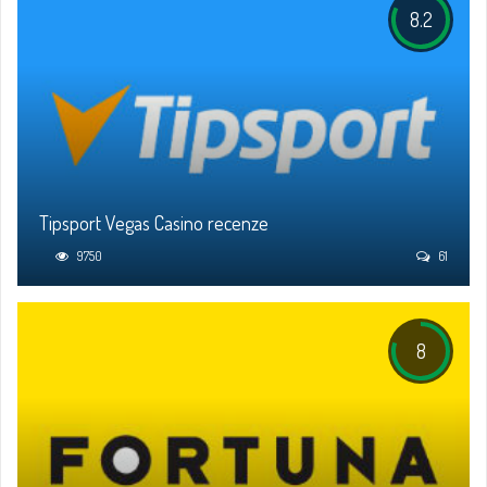
8.2
Tipsport Vegas Casino recenze
9750
61
8