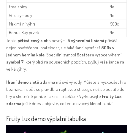
Free spiny
Ne
Wild symboly
Ne
Maximální výhra
500x
Bonus Buy prvek
Ne
Tento
pětiválcový slot
s pevnými
5 výherními liniemi
přináší
nejen osvědčenou hratelnost, ale také šanci vyhrát až
500x v
jednom herním kole
. Speciální symbol
Scatter
a vysoce výherní
symbol 7
, který platí na sousedních pozicích, zvyšují vaše šance na
velké výhry.
Hraní demo slotů zdarma
má své výhody. Můžete si vyzkoušet hru
bez rizika, naučit se pravidla, a najít svou strategii, než se pustíte do
hry o skutečné peníze. Tak na co čekáte? Vyzkoušejte
Fruity Lux
zdarma
ještě dnes a objevte, co tento ovocný klenot nabízí!
Fruity Lux demo výplatní tabulka