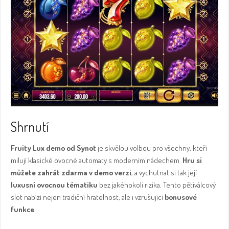
Shrnutí
Fruity Lux demo od Synot
je skvělou volbou pro všechny, kteří
milují klasické ovocné automaty s moderním nádechem.
Hru si
můžete zahrát zdarma v demo verzi
, a vychutnat si tak její
luxusní ovocnou tématiku
bez jakéhokoli rizika. Tento pětiválcový
slot nabízí nejen tradiční hratelnost, ale i vzrušující
bonusové
funkce
.